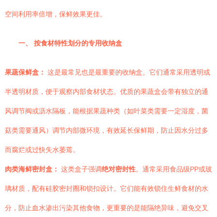
空间利用率倍增，保鲜效果更佳。
一、 按食材特性划分的专用收纳盒
果蔬保鲜盒：
这是最常见也是最重要的收纳盒。它们通常采用透明或
半透明材质，便于观察内部食材状态。优质的果蔬盒会带有独立的通
风调节阀或沥水隔板，能根据果蔬种类（如叶菜类需要一定湿度，菌
菇类需要通风）调节内部微环境，有效延长保鲜期，防止因水分过多
而腐烂或过快失水萎蔫。
肉类海鲜密封盒：
这类盒子强调
绝对密封性
。通常采用食品级PP或玻
璃材质，配有硅胶密封圈和锁扣设计。它们能有效锁住生鲜食材的水
分，防止血水渗出污染其他食物，更重要的是能隔绝异味，避免交叉