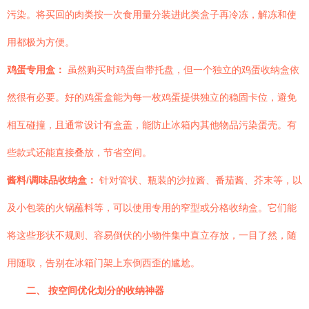
污染。将买回的肉类按一次食用量分装进此类盒子再冷冻，解冻和使
用都极为方便。
鸡蛋专用盒：
虽然购买时鸡蛋自带托盘，但一个独立的鸡蛋收纳盒依
然很有必要。好的鸡蛋盒能为每一枚鸡蛋提供独立的稳固卡位，避免
相互碰撞，且通常设计有盒盖，能防止冰箱内其他物品污染蛋壳。有
些款式还能直接叠放，节省空间。
酱料/调味品收纳盒：
针对管状、瓶装的沙拉酱、番茄酱、芥末等，以
及小包装的火锅蘸料等，可以使用专用的窄型或分格收纳盒。它们能
将这些形状不规则、容易倒伏的小物件集中直立存放，一目了然，随
用随取，告别在冰箱门架上东倒西歪的尴尬。
二、 按空间优化划分的收纳神器