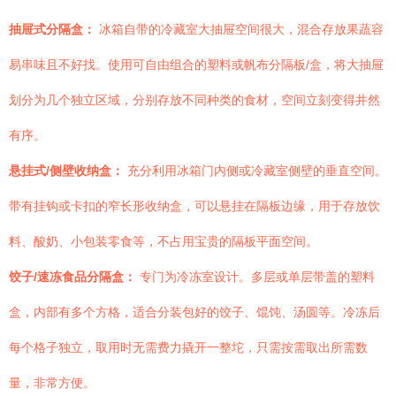
抽屉式分隔盒：
冰箱自带的冷藏室大抽屉空间很大，混合存放果蔬容
易串味且不好找。使用可自由组合的塑料或帆布分隔板/盒，将大抽屉
划分为几个独立区域，分别存放不同种类的食材，空间立刻变得井然
有序。
悬挂式/侧壁收纳盒：
充分利用冰箱门内侧或冷藏室侧壁的垂直空间。
带有挂钩或卡扣的窄长形收纳盒，可以悬挂在隔板边缘，用于存放饮
料、酸奶、小包装零食等，不占用宝贵的隔板平面空间。
饺子/速冻食品分隔盒：
专门为冷冻室设计。多层或单层带盖的塑料
盒，内部有多个方格，适合分装包好的饺子、馄饨、汤圆等。冷冻后
每个格子独立，取用时无需费力撬开一整坨，只需按需取出所需数
量，非常方便。