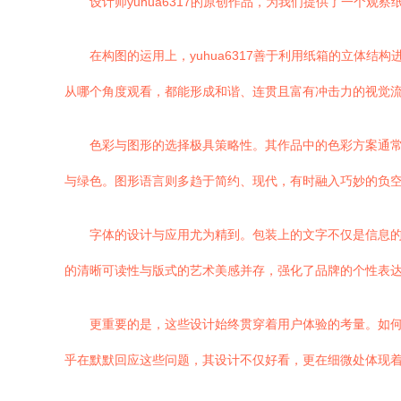
设计师yuhua6317的原创作品，为我们提供了一个
在构图的运用上，yuhua6317善于利用纸箱的立体
从哪个角度观看，都能形成和谐、连贯且富有冲击力的视觉
色彩与图形的选择极具策略性。其作品中的色彩方案通
与绿色。图形语言则多趋于简约、现代，有时融入巧妙的负
字体的设计与应用尤为精到。包装上的文字不仅是信息的载
的清晰可读性与版式的艺术美感并存，强化了品牌的个性表
更重要的是，这些设计始终贯穿着用户体验的考量。如何在
乎在默默回应这些问题，其设计不仅好看，更在细微处体现