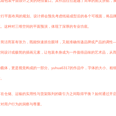
观察纸箱包装平面设计之美的绝佳窗口。其作品往往超越了简单的图文拼贴
结构进行平面布局的规划。设计师会预先考虑纸箱成型后的各个可视面，将
流。这种对三维空间的平面预演，体现了深厚的专业功底。
常简洁而富有张力，既能快速抓住眼球，又能准确传递品牌或产品的调性
空间设计或极简的插画元素，让包装本身成为一件值得品味的艺术品，从
体，更是视觉构成的一部分。yuhua6317的作品中，字体的大小、
达。
仓储、运输的实用性与货架陈列的吸引力之间取得平衡？如何通过开启结构
着对用户行为的洞察与尊重。