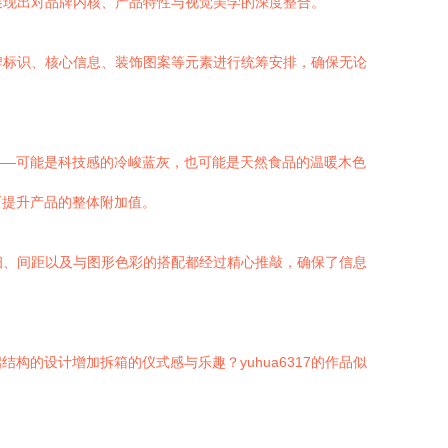
，展现出对品牌内核、产品特性与视觉美学的深度整合。
品牌标识、核心信息、装饰图案等元素进行统筹安排，确保无论
——可能是科技感的冷峻蓝灰，也可能是天然食品的温暖木色
而提升产品的整体附加值。
粗细、间距以及与图形色彩的搭配都经过精心推敲，确保了信息
的设计增加拆箱的仪式感与乐趣？yuhua6317的作品似